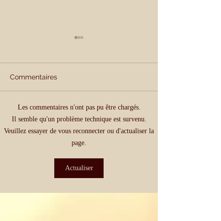
Commentaires
Entourez-vous
Les commentaires n'ont pas pu être chargés.
Vos anges sont toujours
Il semble qu'un problème technique est survenu.
autour de vous
Veuillez essayer de vous reconnecter ou d'actualiser la
page.
Actualiser