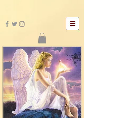
google-site-verification: googleac21f5bd4455e467.html