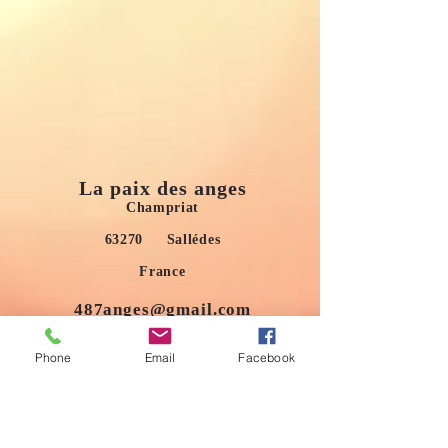
La paix des anges
Champriat
63270 Sallédes
France
487anges@gmail.com
AVERTISSEMENT : les soins proposés ne sont pas
de nature médicale et ne vous dispensent pas de la
Phone
Email
Facebook
consultation d’un médecin en cas de problèmes de
santé ou psychologiques.
S'abonner au site