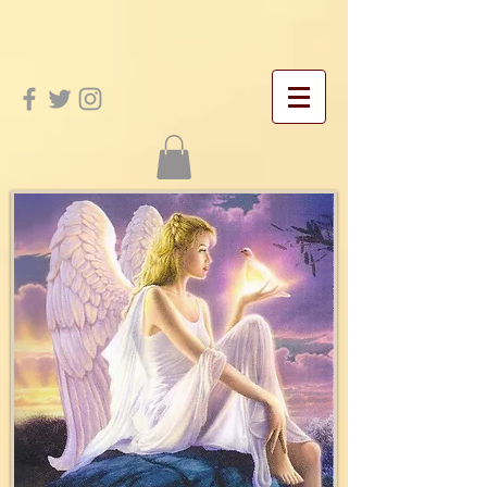
google-site-verification: googleac21f5bd4455e467.html