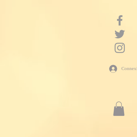
google-site-verification: googleac21f5bd4455e467.html
Connex