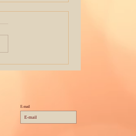
ant que nous
ons...
E-mail