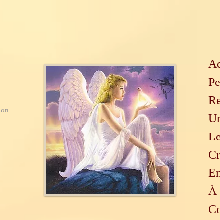
Ac
Pe
Re
ion
Un
Le
Cr
En
À 
Co