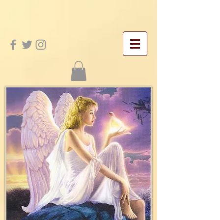
google-site-verification: googleac21f5bd4455e467.html