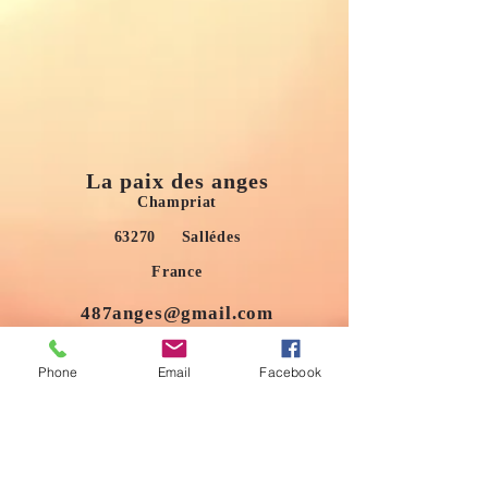
La paix des anges
Champriat
63270 Sallédes
France
487anges@gmail.com
AVERTISSEMENT : les soins proposés ne sont pas
de nature médicale et ne vous dispensent pas de la
Phone
Email
Facebook
consultation d’un médecin en cas de problèmes de
santé ou psychologiques.
S'abonner au site
Prénom