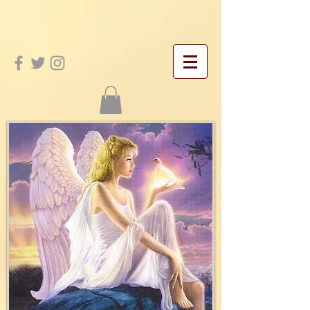
google-site-verification: googleac21f5bd4455e467.html