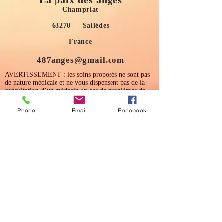
La paix des anges
Champriat
63270 Sallédes
France
487anges@gmail.com
AVERTISSEMENT : les soins proposés ne sont pas
de nature médicale et ne vous dispensent pas de la
consultation d’un médecin en cas de problèmes de
santé ou psychologiques.
Phone
Email
Facebook
S'abonner au site
Prénom
Nom de famille
E-mail