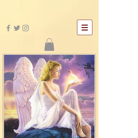
google-site-verification: googleac21f5bd4455e467.html