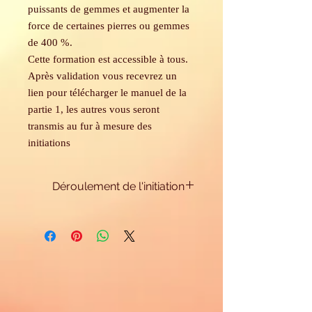
puissants de gemmes et augmenter la
force de certaines pierres ou gemmes
de 400 %.
Cette formation est accessible à tous.
Après validation vous recevrez un
lien pour télécharger le manuel de la
partie 1, les autres vous seront
transmis au fur à mesure des
initiations
Déroulement de l'initiation
Ce cours comprend:
- 3 manuels (le premier est téléchargeable
lors de l'inscription, les suivants sont
envoyés par mail
- Les initiations I - II et III peuvent être
transmises à une semaine d'intervalle (ou