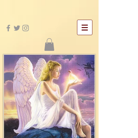
google-site-verification: googleac21f5bd4455e467.html