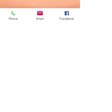
plus si nécessaire).
- un certificat envoyé en fin de formation
- Le Protocole de Transmission pour
pouvoir initier
Phone
Email
Facebook
La paix des anges
Champriat
63270 Sallédes
France
487anges@gmail.com
AVERTISSEMENT : les soins proposés ne sont pas
de nature médicale et ne vous dispensent pas de la
consultation d’un médecin en cas de problèmes de
santé ou psychologiques.
S'abonner au site
Prénom