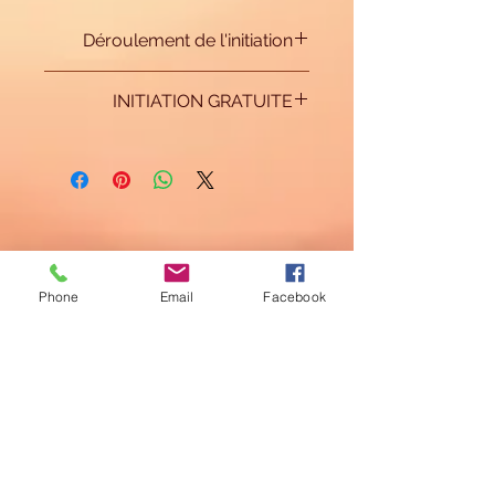
Déroulement de l'initiation
Ce cours comprend:
INITIATION GRATUITE
- un manuel
Ce cours est une initiation gratuite, elle
- 3 initiations à distance à une semaine
est transmise aux personnes souscrivant à
d'intervalle
2 initiations en même temps ou en cadeau.
- un certificat envoyé en fin de formation
Vous pourrez initier mais ce cours ne se
- Le Protocole de Transmission pour
fait jamais payer, il peut être transmis
pouvoir initier
seulement en échange ou en cadeau
Phone
Email
Facebook
La paix des anges
Champriat