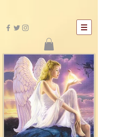
google-site-verification: googleac21f5bd4455e467.html