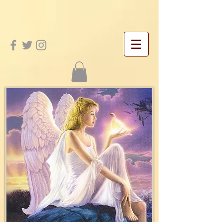
google-site-verification: googleac21f5bd4455e467.html