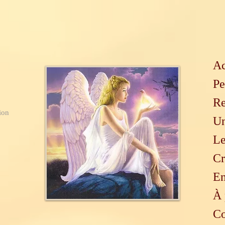
Ac
Pe
Re
ion
Un
Le
Cr
En
À 
Co