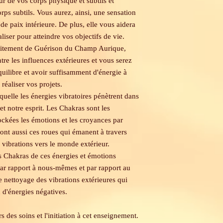
eur de vos corps physique et subtils et
rps subtils. Vous aurez, ainsi, une sensation
de paix intérieure. De plus, elle vous aidera
aliser pour atteindre vos objectifs de vie.
traitement de Guérison du Champ Aurique,
tre les influences extérieures et vous serez
uilibre et avoir suffisamment d'énergie à
réaliser vos projets.
aquelle les énergies vibratoires pénètrent dans
t notre esprit. Les Chakras sont les
tockées les émotions et les croyances par
nt aussi ces roues qui émanent à travers
 vibrations vers le monde extérieur.
es Chakras de ces énergies et émotions
par rapport à nous-mêmes et par rapport au
e nettoyage des vibrations extérieures qui
n d'énergies négatives.
 des soins et l'initiation à cet enseignement.