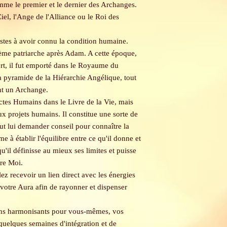
me le premier et le dernier des Archanges.
el, l'Ange de l'Alliance ou le Roi des
estes à avoir connu la condition humaine.
ième patriarche après Adam. A cette époque,
ort, il fut emporté dans le Royaume du
a pyramide de la Hiérarchie Angélique, tout
int un Archange.
 actes Humains dans le Livre de la Vie, mais
x projets humains. Il constitue une sorte de
ut lui demander conseil pour connaître la
e à établir l'équilibre entre ce qu'il donne et
u'il définisse au mieux ses limites et puisse
pre Moi.
lez recevoir un lien direct avec les énergies
votre Aura afin de rayonner et dispenser
ins harmonisants pour vous-mêmes, vos
 quelques semaines d'intégration et de