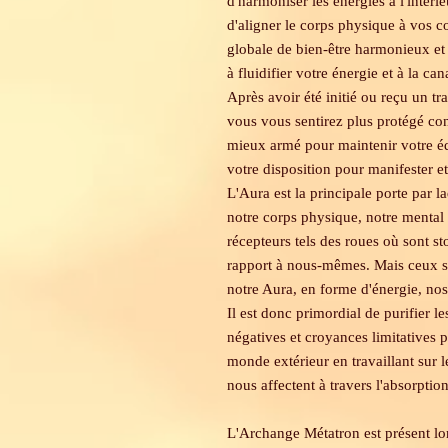
d'harmoniser les énergies à l'intéri
d'aligner le corps physique à vos co
globale de bien-être harmonieux et 
à fluidifier votre énergie et à la can
Après avoir été initié ou reçu un 
vous vous sentirez plus protégé con
mieux armé pour maintenir votre éq
votre disposition pour manifester et 
L'Aura est la principale porte par l
notre corps physique, notre mental e
récepteurs tels des roues où sont s
rapport à nous-mêmes. Mais ceux so
notre Aura, en forme d'énergie, nos
Il est donc primordial de purifier l
négatives et croyances limitatives 
monde extérieur en travaillant sur l
nous affectent à travers l'absorptio
L'Archange Métatron est présent lors