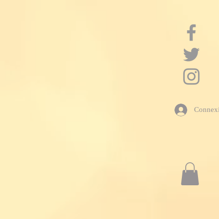
google-site-verification: googleac21f5bd4455e467.html
Connex