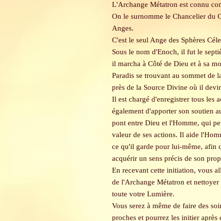
L'Archange Métatron est connu com
On le surnomme le Chancelier du Ci
Anges.
C'est le seul Ange des Sphères Cél
Sous le nom d'Enoch, il fut le sept
il marcha à Côté de Dieu et à sa m
Paradis se trouvant au sommet de l
près de la Source Divine où il dev
Il est chargé d'enregistrer tous les
également d'apporter son soutien au
pont entre Dieu et l'Homme, qui pe
valeur de ses actions. Il aide l'Homm
ce qu'il garde pour lui-même, afin q
acquérir un sens précis de son pro
En recevant cette initiation, vous al
de l'Archange Métatron et nettoyer 
toute votre Lumière.
Vous serez à même de faire des so
proches et pourrez les initier après