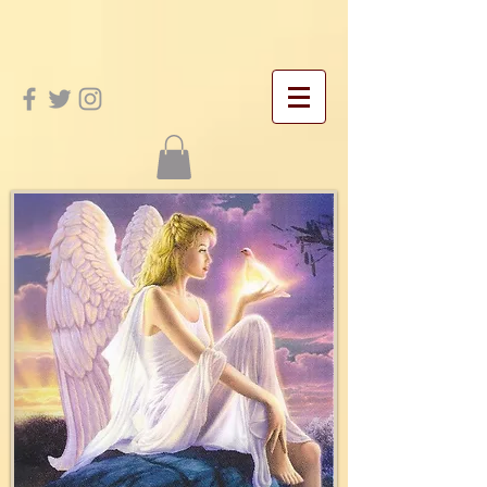
google-site-verification: googleac21f5bd4455e467.html