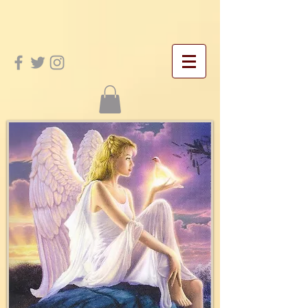
google-site-verification: googleac21f5bd4455e467.html