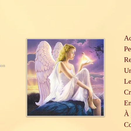
Ac
Pe
Re
ion
Un
Le
Cr
En
À 
Co