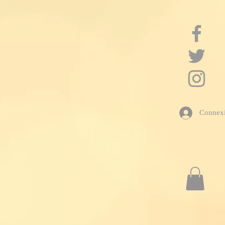
google-site-verification: googleac21f5bd4455e467.html
Connex